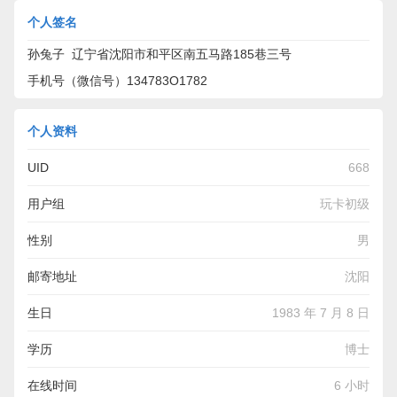
个人签名
孙兔子 辽宁省沈阳市和平区南五马路185巷三号
手机号（微信号）134783O1782
个人资料
UID
668
用户组
玩卡初级
性别
男
邮寄地址
沈阳
生日
1983 年 7 月 8 日
学历
博士
在线时间
6 小时