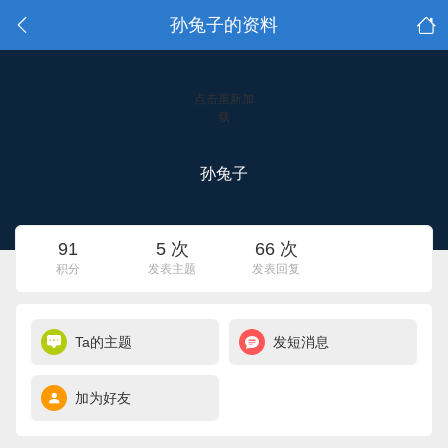
孙兔子的资料
点击重新加
载
孙兔子
91
5 次
66 次
积分
发表主题
发表回复
Ta的主题
发短消息
加为好友