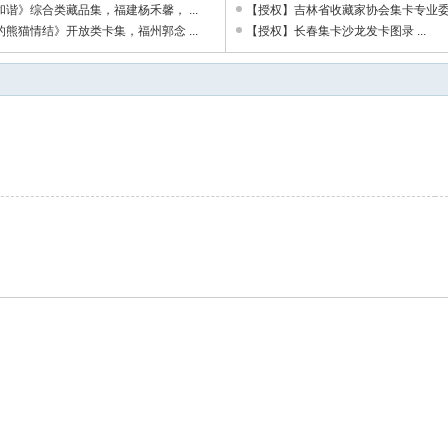
谐》综合类藏品集，福建杨禾馨， ...
【授权】吉林省收藏家协会集卡专业委员会
熊猫情结》开放类卡集，福州郭念 ...
【授权】长春集卡沙龙发卡图录 ...