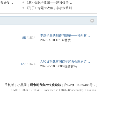
发 ...
《鹿》金融卡收藏——建设银行 ...
《孔子》专题卡收藏，杂项卡系列 ...
专题卡集的制作与规范——福州林 ...
85
/ 1514
2026-7-10 16:14
林凌
六骏披荆载富国百年经典金融史诗 ...
127
/ 1674
2026-6-10 07:06
操劳驸马
手机版
|
小黑屋
|
玩卡时代集卡文化论坛
(
沪ICP备19039388号-2
)
GMT+8, 2026-8-7 18:48
, Processed in 0.043742 second(s), 9 queries .