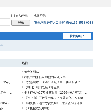
自动登录
找回密码
[联系网站进行人工注册] 微信135-8558-0088
登录
快捷导航
卡
热帖
每天签到贴
我眼中的张新全和他的金融卡集 ...
5页 ...
《安徽城市一卡通》金融卡集，陕西张新全， ...
【书刊】澳门电话卡珍藏集
， ...
卡集征求与10万补贴政策（2026年6月更新） ...
《孙中山》开放类卡集，上海陈云飞，5框80 ...
8 ...
《初夏拾卡趣方寸赏乾坤》5月活动及统计表- ...
...
《卡集授权发布书》