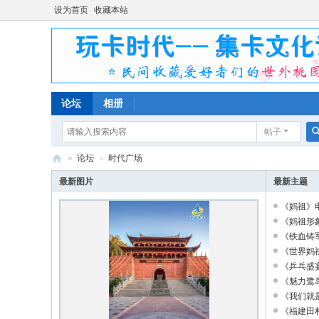
设为首页
收藏本站
论坛
相册
帖子
»
论坛
›
时代广场
玩
最新图片
最新主题
卡
《妈祖》电
时
《妈祖形象
《铁血铸军
代
《世界妈祖
集
《乒乓盛宴
卡
《魅力鹭岛
《我们就是
文
《福建田村