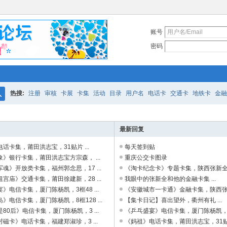
账号
密码
热搜:
注册
审核
卡展
卡集
活动
目录
用户名
电话卡
交通卡
地铁卡
金融
搜
索
最新回复
话卡集，莆田洪志宝，31贴片 ...
每天签到贴
》银行卡集，莆田洪志宝方宗森， ...
重庆公交卡图录
魂》开放类卡集，福州郭念思，17 ...
《淘卡纪念卡》专题卡集，陕西张新全，3
宫庙》交通卡集，莆田徐建新，28 ...
我眼中的张新全和他的金融卡集 ...
》电信卡集，厦门陈杨凯，3框48 ...
《安徽城市一卡通》金融卡集，陕西张新全
》电信卡集，厦门陈杨凯，8框128 ...
【集卡日记】喜出望外，衢州有礼 ...
80后》电信卡集，厦门陈杨凯，3 ...
《乒乓盛宴》电信卡集，厦门陈杨凯，3框4
磁卡》电话卡集，福建郑淑珍，3 ...
《妈祖》电话卡集，莆田洪志宝，31贴片 